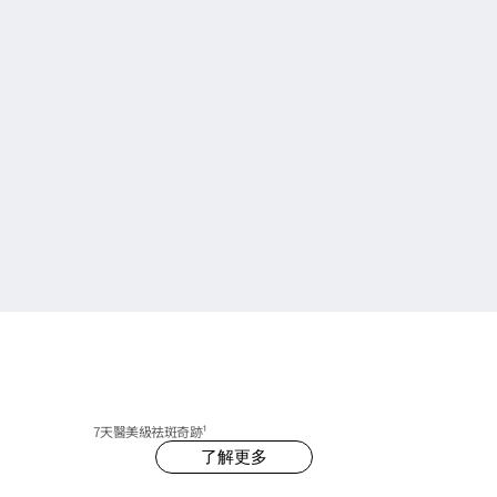
7天醫美級祛斑奇跡¹
了解更多