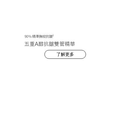
90% 精準撫紋抗皺²
五重A醇抗皺雙管精華
了解更多